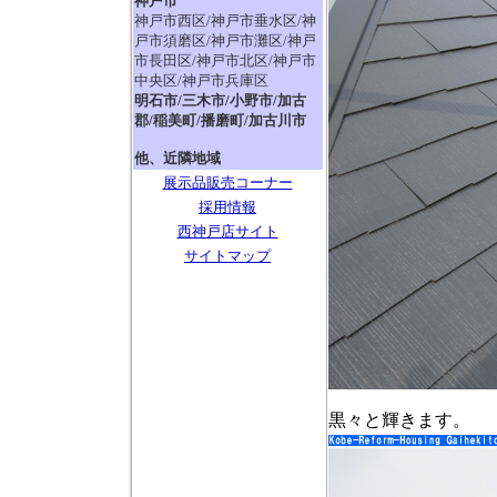
神戸市
神戸市西区/神戸市垂水区/神
戸市須磨区/神戸市灘区/神戸
市長田区/神戸市北区/神戸市
中央区/神戸市兵庫区
明石市/三木市/小野市/加古
郡/稲美町/播磨町/加古川市
他、近隣地域
展示品販売コーナー
採用情報
西神戸店サイト
サイトマップ
黒々と輝きます。