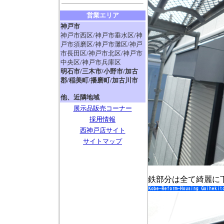
営業エリア
神戸市
神戸市西区/神戸市垂水区/神
戸市須磨区/神戸市灘区/神戸
市長田区/神戸市北区/神戸市
中央区/神戸市兵庫区
明石市/三木市/小野市/加古
郡/稲美町/播磨町/加古川市
他、近隣地域
展示品販売コーナー
採用情報
西神戸店サイト
サイトマップ
鉄部分は全て綺麗に