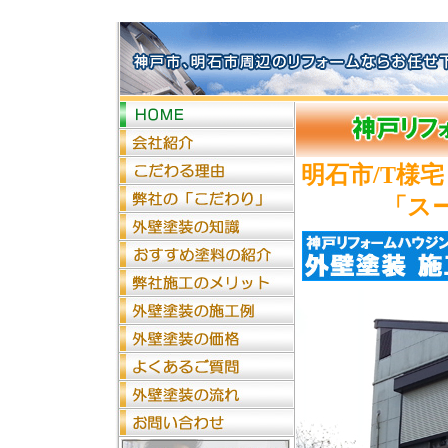
明石市/T様
「ス