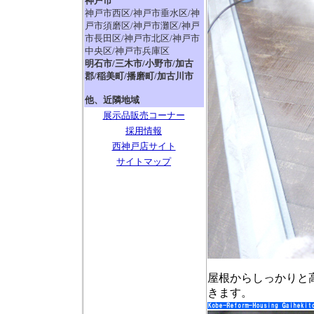
神戸市
神戸市西区/神戸市垂水区/神
戸市須磨区/神戸市灘区/神戸
市長田区/神戸市北区/神戸市
中央区/神戸市兵庫区
明石市/三木市/小野市/加古
郡/稲美町/播磨町/加古川市
他、近隣地域
展示品販売コーナー
採用情報
西神戸店サイト
サイトマップ
屋根からしっかりと
きます。