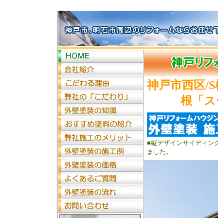
神戸市西区/
根「ス
■縦デザインサイディン
ました。