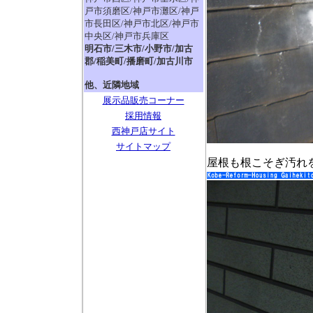
戸市須磨区/神戸市灘区/神戸
市長田区/神戸市北区/神戸市
中央区/神戸市兵庫区
明石市/三木市/小野市/加古
郡/稲美町/播磨町/加古川市
他、近隣地域
展示品販売コーナー
採用情報
西神戸店サイト
サイトマップ
屋根も根こそぎ汚れ