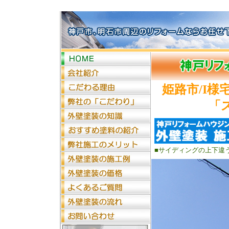
姫路市/I
「
■サイディングの上下違