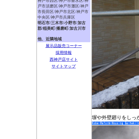
神戸市西区/神戸市垂水区/神
戸市須磨区/神戸市灘区/神戸
市長田区/神戸市北区/神戸市
中央区/神戸市兵庫区
明石市/三木市/小野市/加古
郡/稲美町/播磨町/加古川市
他、近隣地域
展示品販売コーナー
採用情報
西神戸店サイト
サイトマップ
塀や外壁廻りをしっ