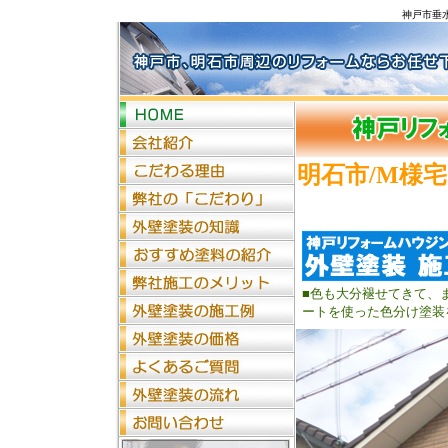
神戸市
明石市/M様
■色も大分褪せてきて、
ートを使った色分け塗装