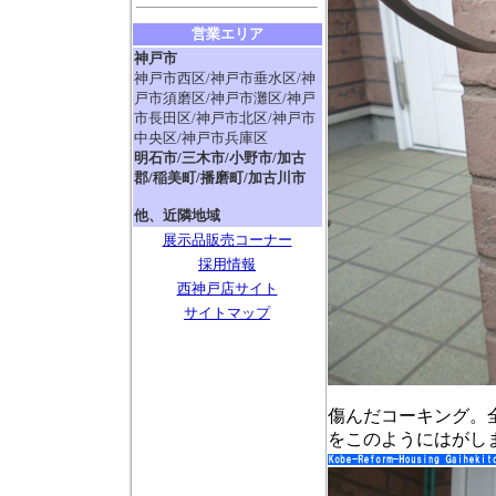
営業エリア
神戸市
神戸市西区/神戸市垂水区/神
戸市須磨区/神戸市灘区/神戸
市長田区/神戸市北区/神戸市
中央区/神戸市兵庫区
明石市/三木市/小野市/加古
郡/稲美町/播磨町/加古川市
他、近隣地域
展示品販売コーナー
採用情報
西神戸店サイト
サイトマップ
傷んだコーキング。
をこのようにはがし