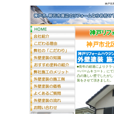
神戸市
神戸市北
■長年の経過によりクラ
ーパームキコート」にて
凸の激しい壁でしたがし
装をさせて頂きました。