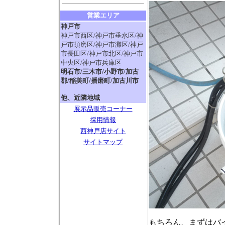
営業エリア
神戸市
神戸市西区/神戸市垂水区/神
戸市須磨区/神戸市灘区/神戸
市長田区/神戸市北区/神戸市
中央区/神戸市兵庫区
明石市/三木市/小野市/加古
郡/稲美町/播磨町/加古川市
他、近隣地域
展示品販売コーナー
採用情報
西神戸店サイト
サイトマップ
もちろん、まずはバ