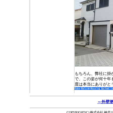
もちろん、弊社に掛
で、この姿が何十年
度は本当にありがと
～外壁
COPYRIGHT(C) 株式会社 神戸