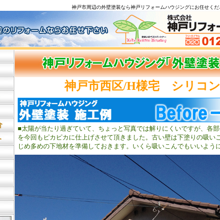
神戸市周辺の外壁塗装なら神戸リフォームハウジングにお
神戸市西区/H様宅 シリコ
■太陽が当たり過ぎていて、ちょっと写真では解りにくいですが、各
を今回もピカピカに仕上げさせて頂きました。古い壁は下塗りの吸い
じめ多めの下地材を準備しておきます。いくら吸いこんでもいいよう