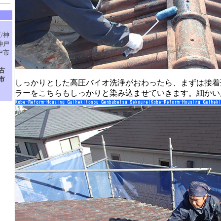
/神
神戸
戸市
古
市
しっかりとした高圧バイオ洗浄がおわったら、まずは接着
ラーをこちらもしっかりと染み込ませていきます。細かい