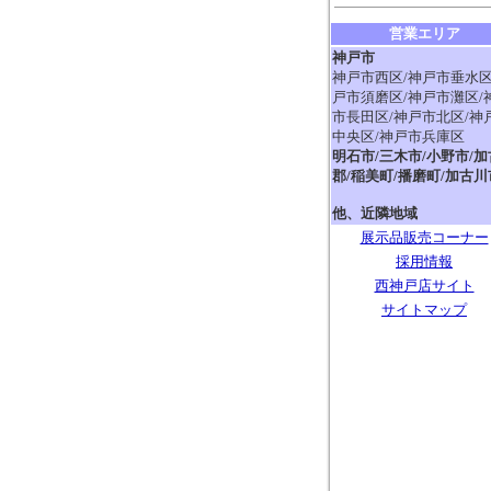
営業エリア
神戸市
神戸市西区/神戸市垂水区
戸市須磨区/神戸市灘区/
市長田区/神戸市北区/神
中央区/神戸市兵庫区
明石市/三木市/小野市/加
郡/稲美町/播磨町/加古川
他、近隣地域
展示品販売コーナー
採用情報
西神戸店サイト
サイトマップ