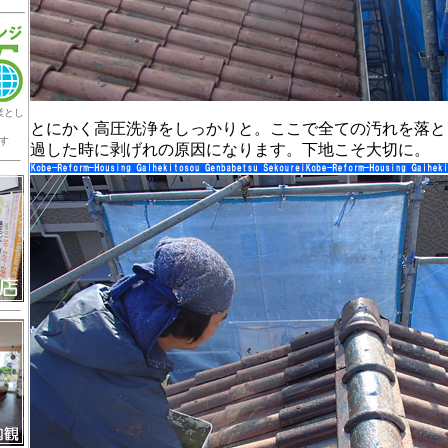
業とし
とにかく高圧洗浄をしっかりと。ここで全ての汚れを落と
す
過した時に剥げれの原因になります。下地こそ大切に。