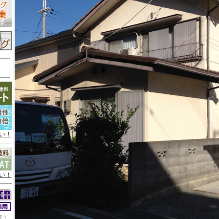
い！
い！
認！