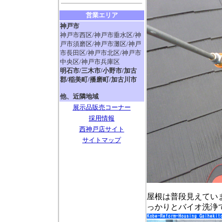
営業エリア
神戸市
神戸市西区/神戸市垂水区/神
戸市須磨区/神戸市灘区/神戸
市長田区/神戸市北区/神戸市
中央区/神戸市兵庫区
明石市/三木市/小野市/加古
郡/稲美町/播磨町/加古川市
他、近隣地域
展示品販売コーナー
採用情報
西神戸店サイト
サイトマップ
屋根は普段見えてい
っかりとバイオ洗浄