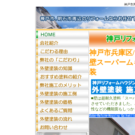
神戸市
神戸市兵庫区/
壁スーパーム
装
■壁は超耐久塗料「スー
させていただきました。
性などの機能面もしっか