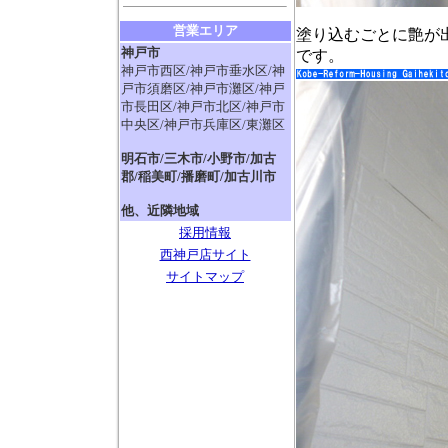
営業エリア
塗り込むごとに艶が
神戸市
です。
神戸市西区/神戸市垂水区/神
戸市須磨区/神戸市灘区/神戸
市長田区/神戸市北区/神戸市
中央区/神戸市兵庫区/東灘区
明石市/三木市/小野市/加古
郡/稲美町/播磨町/加古川市
他、近隣地域
採用情報
西神戸店サイト
サイトマップ