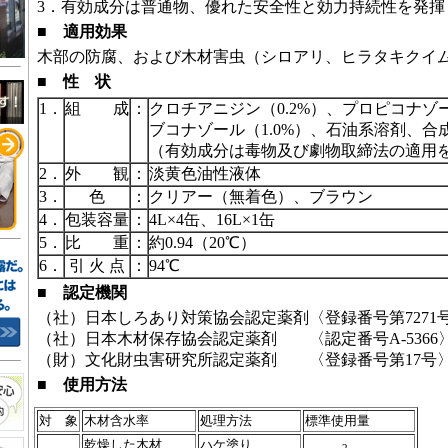
3．
有効成分は普通物、優れた安全性と効力持続性を発揮
■
適用効果
木部の防腐、および木材害虫（シロアリ、ヒラタキクイ
■
性 状
1．
組 成
：
クロチアニジン（0.2%）、プロピコナゾー
ブコナゾール（1.0%）、石油系溶剤、合
（有効成分は毒物及び劇物取締法の適用
2．
外 観
：
淡黄色油性液体
3．
色
：
クリアー（無着色）、ブラウン
4．
包装容量
：
4L×4缶、16L×1缶
5．
比 重
：
約0.94（20℃）
6．
引 火 点
：
94℃
■
認定機関
（社）日本しろあり対策協会認定薬剤
〈登録番号第7271
（社）日本木材保存協会認定薬剤
〈認定番号A-5366
（財）文化財虫害研究所認定薬剤
〈登録番号第17号
■
使用方法
対 象
木材含水率
処理方法
標準使用量
乾燥した木材
ハケ塗り、