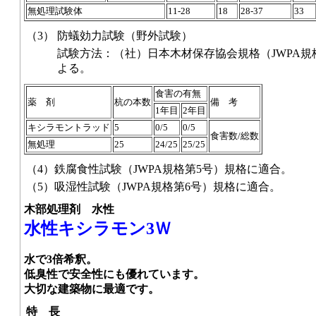
無処理試験体
11-28
18
28-37
33
（3）
防蟻効力試験（野外試験）
試験方法：（社）日本木材保存協会規格（JWPA規格
よる。
食害の有無
薬 剤
杭の本数
備 考
1年目
2年目
キシラモントラッド
5
0/5
0/5
食害数/総数
無処理
25
24/25
25/25
（4）
鉄腐食性試験（JWPA規格第5号）規格に適合。
（5）
吸湿性試験（JWPA規格第6号）規格に適合。
木部処理剤 水性
水性キシラモン3Ｗ
水で3倍希釈。
低臭性で安全性にも優れています。
大切な建築物に最適です。
特 長