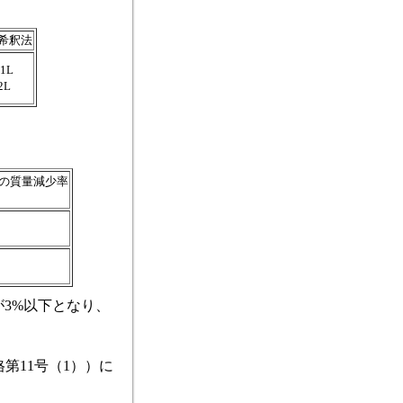
希釈法
1L
2L
の質量減少率
3%以下となり、
第11号（1））に