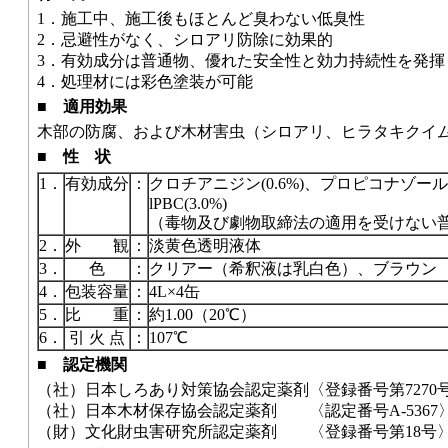
1．
施工中、施工後もほとんど臭わない低臭性
2．
忌避性がなく、シロアリ防除に効果的
3．
有効成分は普通物、優れた安全性と効力持続性を発揮
4．
処理材には彩色塗装が可能
■
適用効果
木部の防腐、および木材害虫（シロアリ、ヒラタキクイ
■
性 状
1．
有効成分
：
クロチアニジン(0.6%)、プロピコナゾール(3
lPBC(3.0%)
（毒物及び劇物取締法の適用を受けない
2．
外 観
：
淡黄色透明液体
3．
色
：
クリアー（希釈液は乳白色）、ブラウン
4．
包装容量
：
4L×4缶
5．
比 重
：
約1.00（20℃）
6．
引 火 点
：
107℃
■
認定機関
（社）日本しろあり対策協会認定薬剤
〈登録番号第7270
（社）日本木材保存協会認定薬剤
〈認定番号A-5367
（財）文化財虫害研究所認定薬剤
〈登録番号第18号