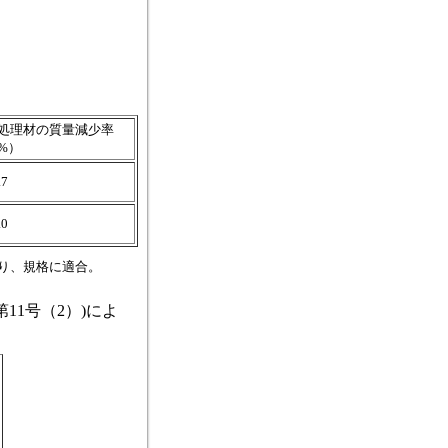
処理材の質量減少率
%）
.7
.0
り、規格に適合。
11号（2）)によ