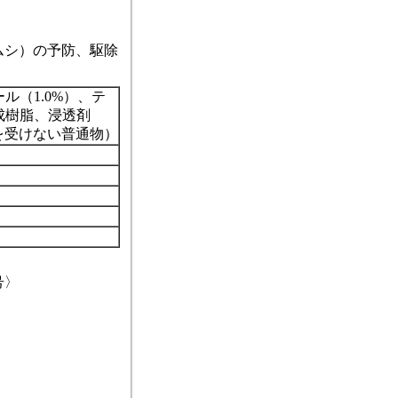
ムシ）の予防、駆除
ル（1.0%）、テ
成樹脂、浸透剤
を受けない普通物）
号〉
〉
〉