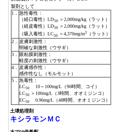
製剤として
1．
急性毒性：
（経口毒性）LD
＞2,000mg/kg（ラット）
50
（経皮毒性）LD
＞2,000mg/kg（ラット）
50
3
（吸入毒性）LC
＞4,370mg/m
（ラット）
50
2．
皮膚刺激性：
明確な刺激性（ウサギ）
3．
眼粘膜刺激性：
軽度の刺激性（ウサギ）
4．
皮膚感作性：
感作性なし（モルモット）
5．
魚毒性：
LC
10～100mg/L（96時間、コイ）
50
LC
＞100mg/L（3時間、オオミジンコ）
50
EC
0.96mg/L（48時間、オオミジンコ）
50
土壌処理剤
キシラモンＭＣ
水で50倍希釈。