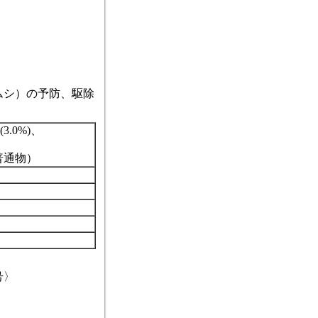
ムシ）の予防、駆除
.0%)、
普通物）
号〉
〉
〉