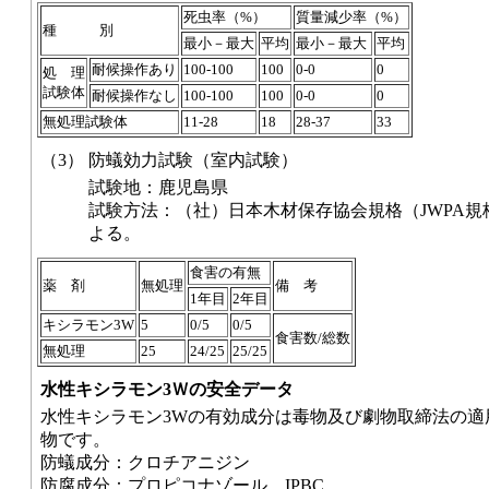
死虫率（%）
質量減少率（%）
種 別
最小－最大
平均
最小－最大
平均
耐候操作あり
100-100
100
0-0
0
処 理
試験体
耐候操作なし
100-100
100
0-0
0
無処理試験体
11-28
18
28-37
33
（3）
防蟻効力試験（室内試験）
試験地：鹿児島県
試験方法：（社）日本木材保存協会規格（JWPA規格
よる。
食害の有無
薬 剤
無処理
備 考
1年目
2年目
キシラモン3W
5
0/5
0/5
食害数/総数
無処理
25
24/25
25/25
水性キシラモン3Ｗの安全データ
水性キシラモン3Wの有効成分は毒物及び劇物取締法の適
物です。
防蟻成分：クロチアニジン
防腐成分：プロピコナゾール、IPBC