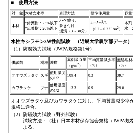
■
使用方法
対 象
木材含水率
処理方法
標準使用量
容量
ハケ塗り、
2
4～5m
/L
*針葉樹：25%以下
本剤 
木材
吹き付け、
2
*広葉樹：20%以下
水 
（0.2～0.25L/m
）
浸漬（3～30分）
水性キシラモン3Ｗ性能試験 （近畿大学農学部データ）
（1）
防腐効力試験（JWPA規格第1号）
薬剤吸収量
平均質量減少率
無処理材
供試菌
樹種
濃度
2
（%）
（%）
（g/m
）
使用濃度
オオウズラタケ
スギ
109.4
0.3
39.7
の1/2
使用濃度
カワラタケ
ブナ
113.3
0.9
29.0
の1/2
オオウズラタケ及びカワラタケに対し、平均質量減少率が
規格に適合。
（2）
防蟻効力試験（野外試験）
試験方法：（社）日本木材保存協会規格（JWPA規格
よる。