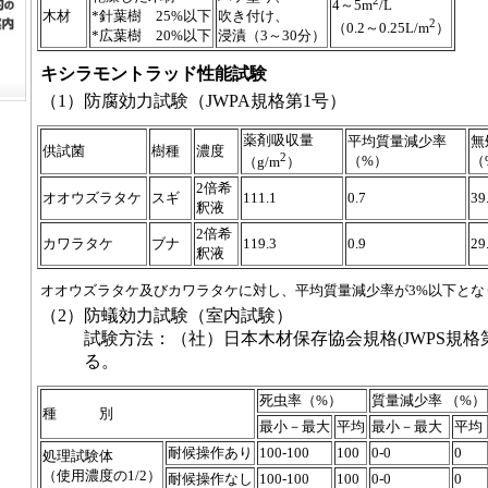
2
4～5m
/L
木材
*針葉樹 25%以下
吹き付け、
2
（0.2～0.25L/m
）
*広葉樹 20%以下
浸漬（3～30分）
キシラモントラッド性能試験
（1）
防腐効力試験（JWPA規格第1号）
薬剤吸収量
平均質量減少率
無
供試菌
樹種
濃度
2
（%）
（
（g/m
）
2倍希
オオウズラタケ
スギ
111.1
0.7
39
釈液
2倍希
カワラタケ
ブナ
119.3
0.9
29
釈液
オオウズラタケ及びカワラタケに対し、平均質量減少率が3%以下とな
（2）
防蟻効力試験（室内試験）
試験方法：（社）日本木材保存協会規格(JWPS規格第
る。
死虫率（%）
質量減少率 （%）
種 別
最小－最大
平均
最小－最大
平均
耐候操作あり
100-100
100
0-0
0
処理試験体
（使用濃度の1/2）
耐候操作なし
100-100
100
0-0
0