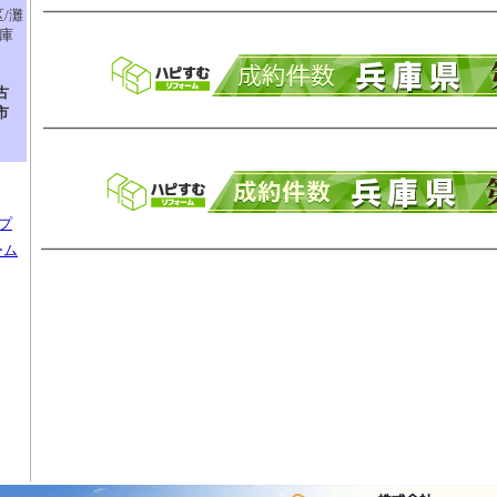
/灘
兵庫
古
市
プ
ーム