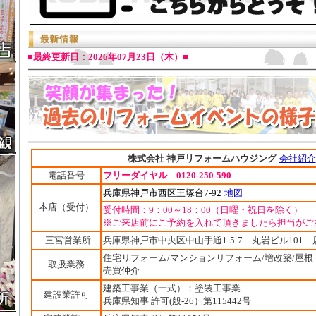
■
最終更新日：2026年07月23日（木）■
株式会社 神戸リフォームハウジング
会社紹介
電話番号
フリーダイヤル 0120-250-590
兵庫県神戸市西区王塚台7-92
地図
本店（受付）
受付時間：9：00～18：00（日曜・祝日を除く）
※ご来店前にご予約を入れて頂きましたら担当がご
三宮営業所
兵庫県神戸市中央区中山手通1-5-7 丸岩ビル101 店
住宅リフォーム/マンションリフォーム/増改築/屋根
取扱業務
売買仲介
建築工事業（一式）：塗装工事業
建設業許可
兵庫県知事 許可(般-26）第115442号