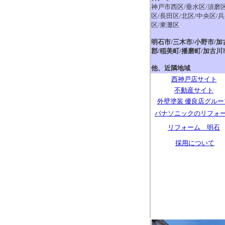
神戸市西区/垂水区/須磨区
区/長田区/北区/中央区/
区/東灘区
明石市/三木市/小野市/加
郡/稲美町/播磨町/加古川
他、近隣地域
西神戸店サイト
不動産サイト
外壁塗装 優良店グルー
パナソニックのリフォ
リフォーム 明石
採用について