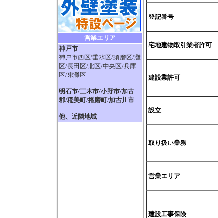
登記番号
営業エリア
宅地建物取引業者許可
神戸市
神戸市西区/垂水区/須磨区/灘
区/長田区/北区/中央区/兵庫
区/東灘区
建設業許可
明石市/三木市/小野市/加古
郡/稲美町/播磨町/加古川市
設立
他、近隣地域
取り扱い業務
営業エリア
建設工事保険